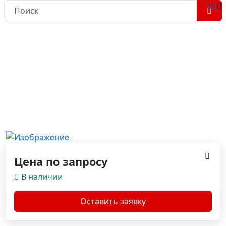
Вы здесь:
Главная
Каталог приборов и оборудования
Оборудование для испытаний
Делители напряжения высоковольтный.
Киловольтметры
Киловольтметр ВКВ-150
Киловольтметр ВКВ-150
Цена по запросу
В наличии
Оставить заявку