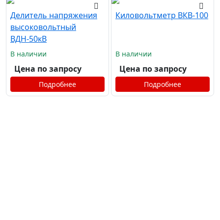
Делитель напряжения
Киловольтметр ВКВ-100
высоковольтный
ВДН-50кВ
В наличии
В наличии
Цена по запросу
Цена по запросу
Подробнее
Подробнее
info@est35.ru
8 (921) 125-02-65
Задать вопрос
+7 (921) 125-02-65
+7 (981) 420-10-68